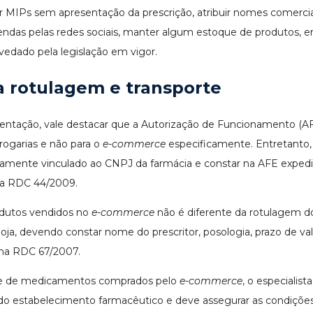
 MIPs sem apresentação da prescrição, atribuir nomes comercia
endas pelas redes sociais, manter algum estoque de produtos, e
 vedado pela legislação em vigor.
a rotulagem e transporte
ntação, vale destacar que a Autorização de Funcionamento (A
drogarias e não para o
e-commerce
especificamente. Entretanto, 
iamente vinculado ao CNPJ da farmácia e constar na AFE expedi
da RDC 44/2009.
odutos vendidos no
e-commerce
não é diferente da rotulagem d
oja, devendo constar nome do prescritor, posologia, prazo de val
 na RDC 67/2007.
te de medicamentos comprados pelo
e-commerce
, o especialist
 do estabelecimento farmacêutico e deve assegurar as condiçõe