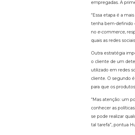
empregadas. A primeir
“Essa etapa é a mais
tenha bem-definido o 
no
e-commerce
, re
quais as redes sociai
Outra estratégia impo
o cliente de um de
utilizado em redes s
cliente. O segundo é
para que os produtos
“Mas atenção: um po
conhecer as política
se pode realizar qua
tal tarefa”, pontua H