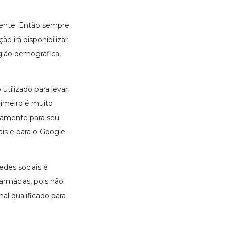
liente. Então sempre
o irá disponibilizar
egião demográfica,
utilizado para levar
rimeiro é muito
itamente para seu
ais e para o Google
des sociais é
armácias, pois não
al qualificado para