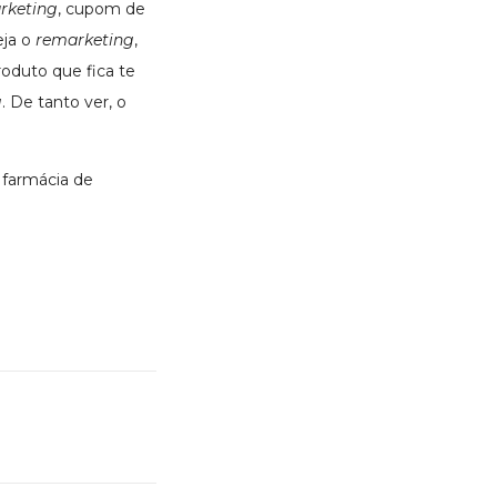
rketing
, cupom de
eja o
remarketing
,
roduto que fica te
g
. De tanto ver, o
farmácia de