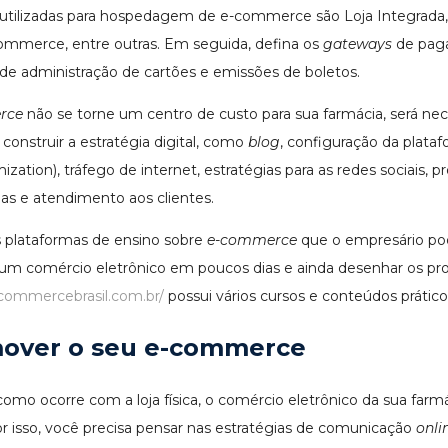
utilizadas para hospedagem de e-commerce são Loja Integrada, S
merce, entre outras. Em seguida, defina os
gateways
de paga
de administração de cartões e emissões de boletos.
rce
não se torne um centro de custo para sua farmácia, será nec
construir a estratégia digital, como
blog
, configuração da plata
ation), tráfego de internet, estratégias para as redes sociais, p
as e atendimento aos clientes.
as plataformas de ensino sobre
e-commerce
que o empresário pode
 um comércio eletrônico em poucos dias e ainda desenhar os pro
commercebrasil.com.br/
possui vários cursos e conteúdos prático
over o seu e-commerce
mo ocorre com a loja física, o comércio eletrônico da sua farmá
or isso, você precisa pensar nas estratégias de comunicação
onli