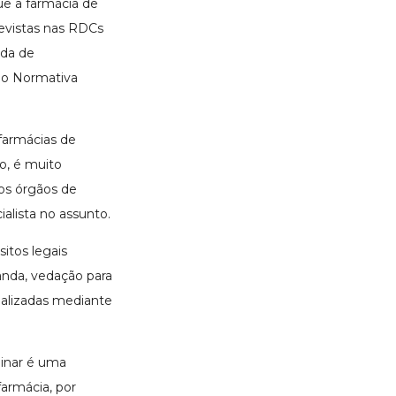
ue a farmácia de
revistas nas RDCs
nda de
ão Normativa
 farmácias de
o, é muito
los órgãos de
alista no assunto.
itos legais
anda, vedação para
alizadas mediante
minar é uma
farmácia, por