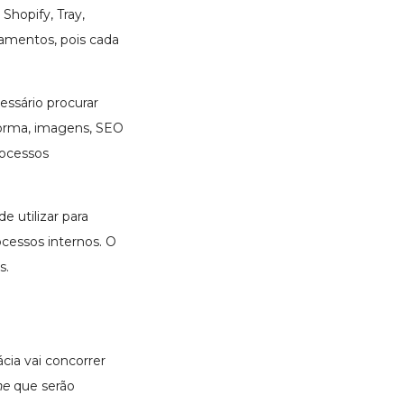
hopify, Tray,
mentos, pois cada
essário procurar
forma, imagens, SEO
rocessos
 utilizar para
cessos internos. O
s.
cia vai concorrer
ne
que serão