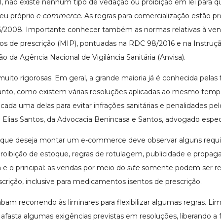
l, não existe nenhum tipo de vedação ou proibição em lei para q
eu próprio
e-commerce
. As regras para comercialização estão p
6/2008. Importante conhecer também as normas relativas à ve
s de prescrição (MIP), pontuadas na RDC 98/2016 e na Instruç
ão da Agência Nacional de Vigilância Sanitária (Anvisa).
uito rigorosas. Em geral, a grande maioria já é conhecida pelas
anto, como existem várias resoluções aplicadas ao mesmo temp
cada uma delas para evitar infrações sanitárias e penalidades pe
va Elias Santos, da Advocacia Benincasa e Santos, advogado especi
l que deseja montar um e-commerce deve observar alguns requis
oibição de estoque, regras de rotulagem, publicidade e propag
a e o principal: as vendas por meio do
site
somente podem ser re
crição, inclusive para medicamentos isentos de prescrição.
am recorrendo às liminares para flexibilizar algumas regras. Li
 afasta algumas exigências previstas em resoluções, liberando a 