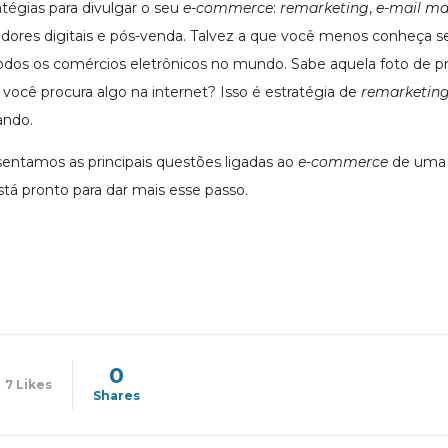
atégias para divulgar o seu
e-commerce
:
remarketing
,
e-mail ma
adores digitais e pós-venda. Talvez a que você menos conheça s
todos os comércios eletrônicos no mundo. Sabe aquela foto de p
ocê procura algo na internet? Isso é estratégia de
remarketin
ando.
sentamos as principais questões ligadas ao
e-commerce
de uma 
tá pronto para dar mais esse passo.
0
7
Likes
Shares