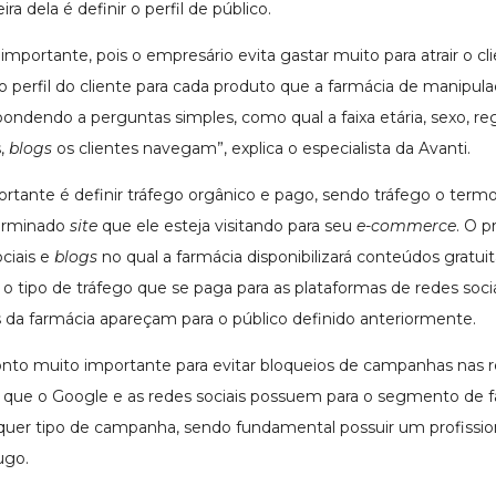
a dela é definir o perfil de público.
 importante, pois o empresário evita gastar muito para atrair o c
perfil do cliente para cada produto que a farmácia de manipulaçã
spondendo a perguntas simples, como qual a faixa etária, sexo, r
s,
blogs
os clientes navegam”, explica o especialista da Avanti.
rtante é definir tráfego orgânico e pago, sendo tráfego o termo 
terminado
site
que ele esteja visitando para seu
e-commerce
. O p
ociais e
blogs
no qual a farmácia disponibilizará conteúdos gratu
 o tipo de tráfego que se paga para as plataformas de redes soci
 da farmácia apareçam para o público definido anteriormente.
nto muito importante para evitar bloqueios de campanhas nas re
s que o Google e as redes sociais possuem para o segmento de f
lquer tipo de campanha, sendo fundamental possuir um profission
ugo.