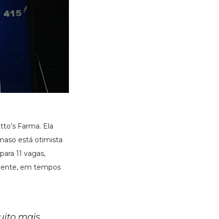
to’s Farma. Ela
maso está otimista
para 11 vagas,
lmente, em tempos
muito mais