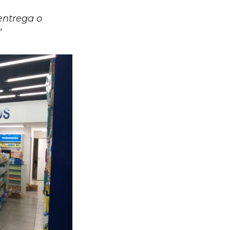
entrega o
”