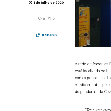
1 de julho de 2020
0
0
0
Shares
A rede de franquias
D
está localizada no b
com o ponto escolhid
medicamentos pelo 
de pandemia de Covi
“Por ser de